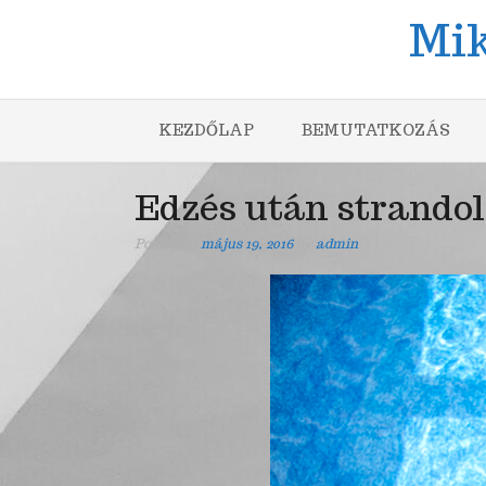
Skip
Mik
to
content
KEZDŐLAP
BEMUTATKOZÁS
Edzés után strandol
Posted on
május 19, 2016
by
admin