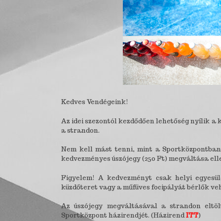
Kedves Vendégeink!
Az idei szezontól kezdődően lehetőség nyílik a
a strandon.
Nem kell mást tenni, mint a Sportközpontban 
kedvezményes úszójegy (250 Ft) megváltása ellen
Figyelem! A kedvezményt csak helyi egyesület
küzdőteret vagy a műfüves focipályát bérlők veh
Az úszójegy megváltásával a strandon eltöl
Sportközpont házirendjét. (Házirend
ITT
)