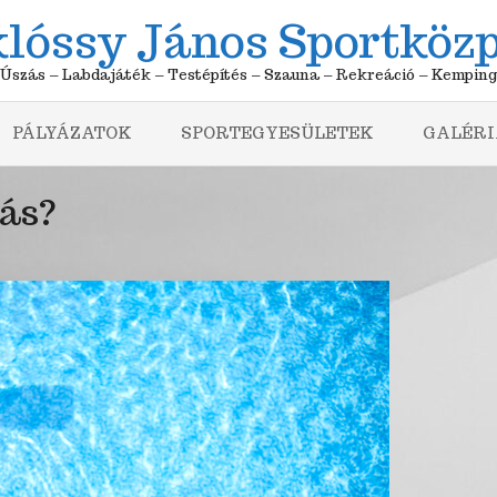
lóssy János Sportköz
Úszás – Labdajáték – Testépítés – Szauna – Rekreáció – Kemping
PÁLYÁZATOK
SPORTEGYESÜLETEK
GALÉRI
ás?