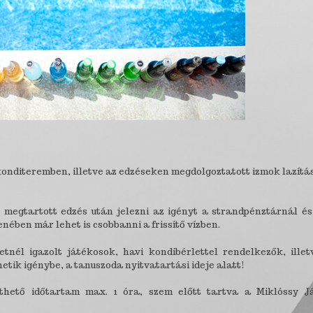
 konditeremben, illetve az edzéseken megdolgoztatott izmok lazít
megtartott edzés után jelezni az igényt a strandpénztárnál és
ében már lehet is csobbanni a frissítő vízben.
nél igazolt játékosok, havi kondibérlettel rendelkezők, illet
etik igénybe, a tanuszoda nyitvatartási ideje alatt!
thető időtartam max. 1 óra, szem előtt tartva a Miklóssy J