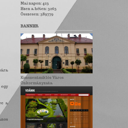
Mai napon: 423
Ezen a héten: 3263
Összesen: 389779
BANNER
ására
Kunszentmiklós Város
Önkormányzata
 egy
ve a
ános