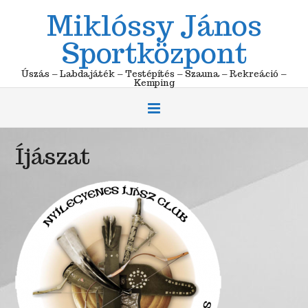
Skip
Miklóssy János
to
content
Sportközpont
Úszás – Labdajáték – Testépítés – Szauna – Rekreáció –
Kemping
Íjászat