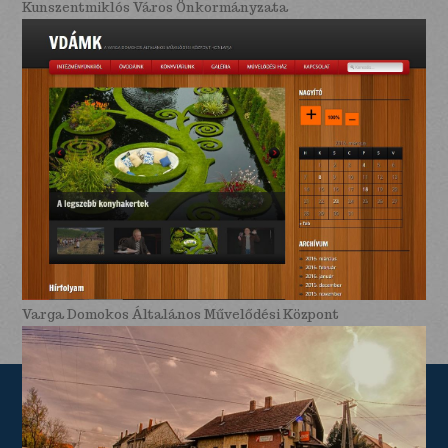
Kunszentmiklós Város Önkormányzata
Varga Domokos Általános Művelődési Központ