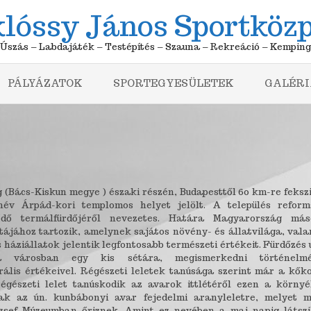
lóssy János Sportköz
Úszás – Labdajáték – Testépítés – Szauna – Rekreáció – Kemping
PÁLYÁZATOK
SPORTEGYESÜLETEK
GALÉRI
g (Bács-Kiskun megye ) északi részén, Budapesttől 60 km-re feksz
snév Árpád-kori templomos helyet jelölt. A település reform
lődő termálfürdőjéről nevezetes. Határa Magyarország más
tájához tartozik, amelynek sajátos növény- és állatvilága, vala
s háziállatok jelentik legfontosabb természeti értékeit. Fürdőzés
a városban egy kis sétára, megismerkedni történelmé
ális értékeivel. Régészeti leletek tanúsága szerint már a kőko
 régészeti lelet tanúskodik az avarok ittlétéről ezen a környé
ak az ún. kunbábonyi avar fejedelmi aranyleletre, melyet 
zsef Múzeumban őriznek. Amint ez nevében a mai napig látszi