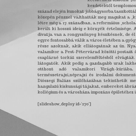
kezdetektől templomos h
század elején kunokat jobbágysorba taszították
közepén pénzzel válthatták meg magukat a „kis
létre még a 17. században, a református „schol
került ki hosszú ideig e környék értelmisége.
divatja van a rongyszőnyeg készítésnek, de él 
egyre fontosabbá válik a város életében a gyóg
része azoknak, akik ellátogatnak az ún. Nya
valamikor a Pest-Pétervárad közötti postaút á
csaplárné torkát szerelemféltésből elvágták
látogatók. Akik pedig a gazdagabb urak lakhe
otthont adó valamikori Virágh-kúriába.
természetrajzi,néprajzi és irodalmi dokume
Diószegi Balázs szülőházában tekinthetik m
hangulatú kiskunsági tájakat, embereket ábráz
kollégium és a városháza impozáns épületéhez i
[slideshow_deploy id=’270′]