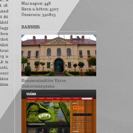
Mai napon: 448
A 18.
Ezen a héten: 4307
zázad
Összesen: 390823
 itt
lából
BANNER
Nagy
ekben
lehet
ület
teni
eg a
k is
eti,
esei
átos
Kunszentmiklós Város
átus
Önkormányzata