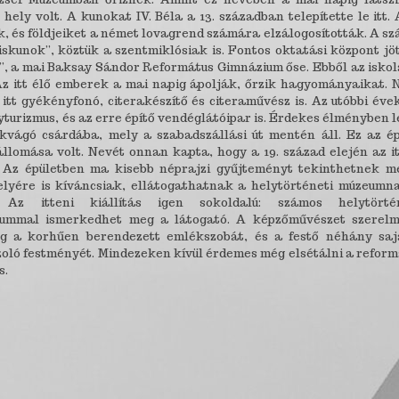
ely volt. A kunokat IV. Béla a 13. században telepítette le itt. 
, és földjeiket a német lovagrend számára elzálogosították. A s
kunok”, köztük a szentmiklósiak is. Fontos oktatási központ jött
a”, a mai Baksay Sándor Református Gimnázium őse. Ebből az isko
 Az itt élő emberek a mai napig ápolják, őrzik hagyományaikat. 
itt gyékényfonó, citerakészítő és citeraművész is. Az utóbbi év
yturizmus, és az erre építő vendéglátóipar is. Érdekes élményben 
kvágó csárdába, mely a szabadszállási út mentén áll. Ez az ép
llomása volt. Nevét onnan kapta, hogy a 19. század elején az it
. Az épületben ma kisebb néprajzi gyűjteményt tekinthetnek m
lyére is kíváncsiak, ellátogathatnak a helytörténeti múzeumna
 Az itteni kiállítás igen sokoldalú: számos helytörtén
ntummal ismerkedhet meg a látogató. A képzőművészet szerelm
eg a korhűen berendezett emlékszobát, és a festő néhány saj
oló festményét. Mindezeken kívül érdemes még elsétálni a reform
s.