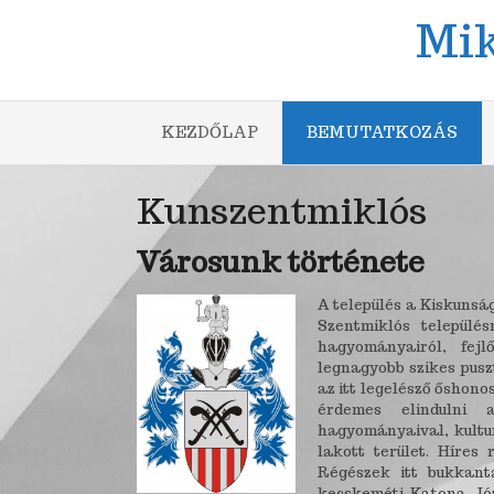
Skip
Mik
to
content
KEZDŐLAP
BEMUTATKOZÁS
Kunszentmiklós
Városunk története
A település a Kiskunsá
Szentmiklós települé
hagyományairól, fej
legnagyobb szikes pusz
az itt legelésző őshono
érdemes elindulni 
hagyományaival, kultur
lakott terület. Híres
Régészek itt bukkant
kecskeméti Katona Jó