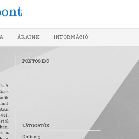
pont
A
ÁRAINK
INFORMÁCIÓ
PONTOS IDÖ
ik. A
átus
odik
mint
 után
vel,
rtól
LÁTOGATÓK
ken.
ma a
Online: 3
k, a