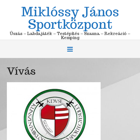
Skip
Miklóssy János
to
content
Sportközpont
Úszás – Labdajáték – Testépítés – Szauna – Rekreáció –
Kemping
Vívás