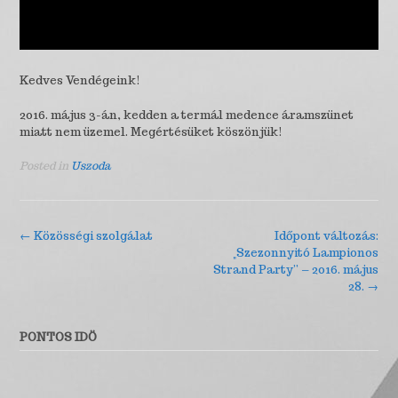
Kedves Vendégeink!
2016. május 3-án, kedden a termál medence áramszünet
miatt nem üzemel. Megértésüket köszönjük!
Posted in
Uszoda
Post
←
Közösségi szolgálat
Időpont változás:
„Szezonnyitó Lampionos
navigation
Strand Party” – 2016. május
28.
→
PONTOS IDÖ