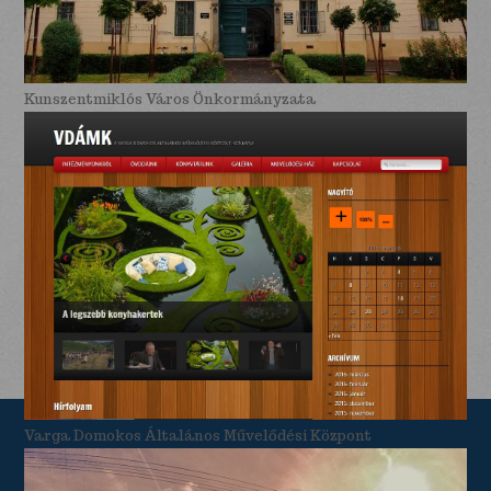
Kunszentmiklós Város Önkormányzata
Varga Domokos Általános Művelődési Központ