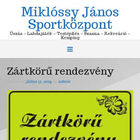
Skip
Miklóssy János
to
content
Sportközpont
Úszás – Labdajáték – Testépítés – Szauna – Rekreáció –
Kemping
Zártkörű rendezvény
Posted on
július 15, 2024
by
admin