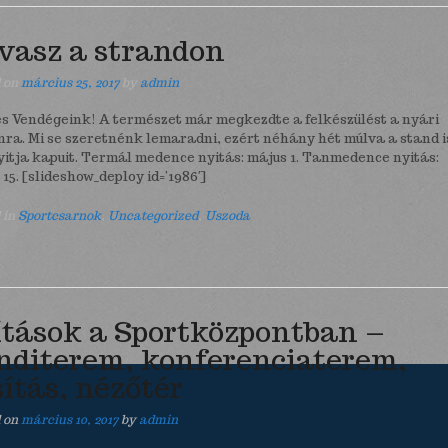
vasz a strandon
d on
március 25, 2017
by
admin
s Vendégeink! A természet már megkezdte a felkészülést a nyári
nra. Mi se szeretnénk lemaradni, ezért néhány hét múlva a stand i
itja kapuit. Termál medence nyitás: május 1. Tanmedence nyitás:
15. [slideshow_deploy id=’1986′]
 in
Sportcsarnok
,
Uncategorized
,
Uszoda
ítások a Sportközpontban –
nditerem, konferenciaterem,
sítás, nézőtér
d on
március 10, 2017
by
admin