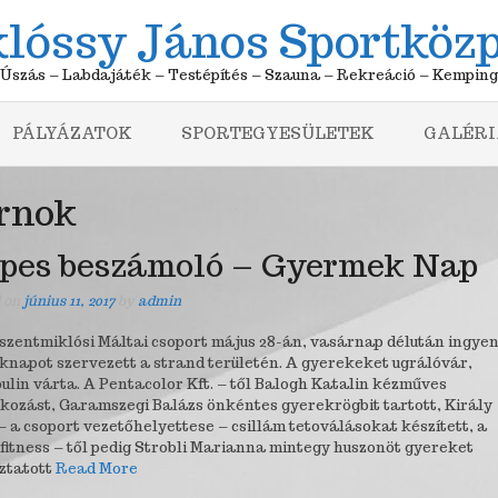
lóssy János Sportköz
Úszás – Labdajáték – Testépítés – Szauna – Rekreáció – Kemping
PÁLYÁZATOK
SPORTEGYESÜLETEK
GALÉRI
rnok
pes beszámoló – Gyermek Nap
d on
június 11, 2017
by
admin
szentmiklósi Máltai csoport május 28-án, vasárnap délután ingye
knapot szervezett a strand területén. A gyerekeket ugrálóvár,
ulin várta. A Pentacolor Kft. – től Balogh Katalin kézműves
lkozást, Garamszegi Balázs önkéntes gyerekrögbit tartott, Király
– a csoport vezetőhelyettese – csillám tetoválásokat készített, a
fitness – től pedig Strobli Marianna mintegy huszonöt gyereket
ztatott
Read More