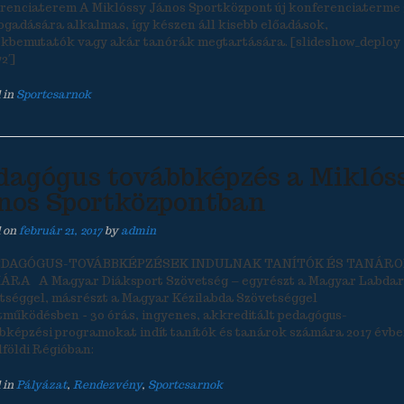
renciaterem A Miklóssy János Sportközpont új konferenciaterme 
fogadására alkalmas, így készen áll kisebb előadások,
kbemutatók vagy akár tanórák megtartására. [slideshow_deploy
2′]
 in
Sportcsarnok
dagógus továbbképzés a Miklós
nos Sportközpontban
d on
február 21, 2017
by
admin
EDAGÓGUS-TOVÁBBKÉPZÉSEK INDULNAK TANÍTÓK ÉS TANÁRO
RA A Magyar Diáksport Szövetség – egyrészt a Magyar Labdar
tséggel, másrészt a Magyar Kézilabda Szövetséggel
tműködésben − 30 órás, ingyenes, akkreditált pedagógus-
bképzési programokat indít tanítók és tanárok számára 2017 évbe
lföldi Régióban:
 in
Pályázat
,
Rendezvény
,
Sportcsarnok