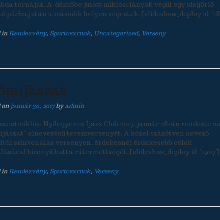
abda tornáját. A döntőbe jutott miklósi lányok végül egy idegőrlő
tő párbaj után a második helyen végeztek. [slideshow_deploy id=’18
 in
Rendezvény
,
Sportcsarnok
,
Uncategorized
,
Verseny
ömíjászat
d on
január 30, 2017
by
admin
szentmiklósi Nyílegyenes Íjász Club 2017. január 28-án rendezte m
íjászat” elnevezésű teremversenyét. A közel százötven nevező
ívül színvonalas versenyen, érdekesnél érdekesebb célok
álásával bizonyíthatta rátermettségét. [slideshow_deploy id=’1907′]
 in
Rendezvény
,
Sportcsarnok
,
Verseny