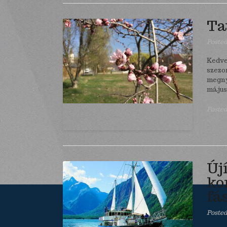
Ta
Poste
Kedve
szezo
megny
május 
Posted
Új
ko
fá
Poste