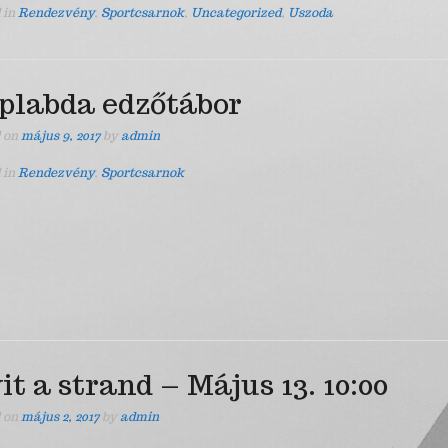
 in
Rendezvény
,
Sportcsarnok
,
Uncategorized
,
Uszoda
plabda edzőtábor
d on
május 9, 2017
by
admin
 in
Rendezvény
,
Sportcsarnok
it a strand – Május 13. 10:00
d on
május 2, 2017
by
admin