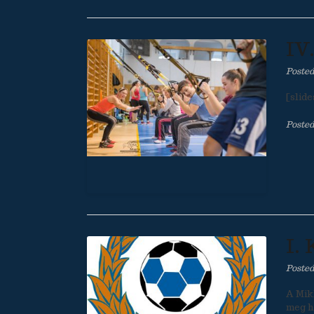
IV
Poste
[slide
Posted
I.
Poste
A Mik
meg h