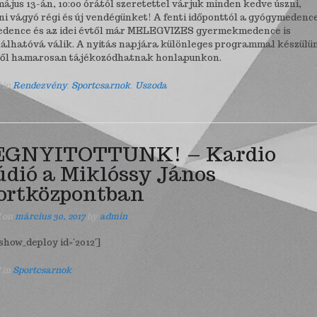
május 13-án, 10:00 órától szeretettel várjuk minden kedve úszni,
ni vágyó régi és új vendégünket! A fenti időponttól a gyógymedenc
dence és az idei évtől már MELEGVIZES gyermekmedence is
álhatóvá válik. A nyitás napjára különleges programmal készülü
ől hamarosan tájékozódhatnak honlapunkon.
 in
Rendezvény
,
Sportcsarnok
,
Uszoda
GNYITOTTUNK! – Kardio
údió a Miklóssy János
ortközpontban
d on
március 30, 2017
by
admin
show_deploy id=’2012′]
 in
Sportcsarnok