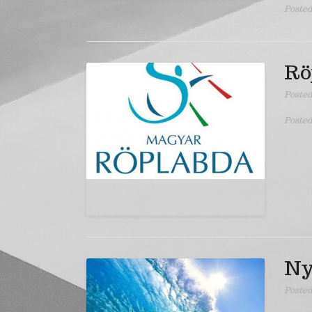
Posted
Rö
Poste
Posted
Ny
Poste