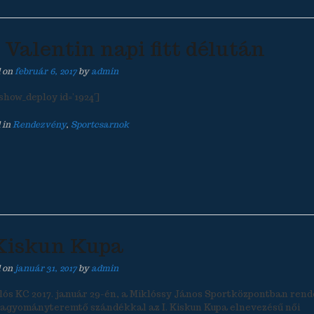
. Valentin napi fitt délután
d on
február 6, 2017
by
admin
show_deploy id=’1924′]
 in
Rendezvény
,
Sportcsarnok
 Kiskun Kupa
d on
január 31, 2017
by
admin
lós KC 2017. január 29-én, a Miklóssy János Sportközpontban rend
agyományteremtő szándékkal az I. Kiskun Kupa elnevezésű női