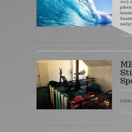
2017. 
pihen
tanme
haszn
melyr
Posted
ME
St
Sp
Poste
[slide
Posted