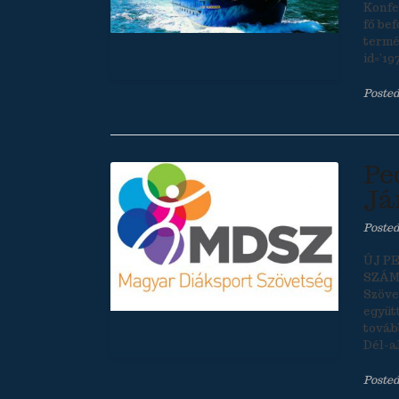
Konfe
fő be
termé
id=’197
Posted
Pe
Já
Poste
ÚJ P
SZÁMÁ
Szöve
együt
továb
Dél-a
Posted