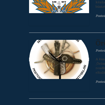
kézil
bünte
Posted
Ör
Poste
A kun
„Öröm
rendk
eltal
Posted