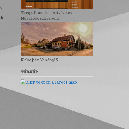
e,
Varga Domokos Általános
nk,
Művelődési Központ
Kisbojtár Vendéglő
TÉRKÉP